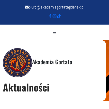
biuro@akademiagortatagdansk.pl
Akademia Gortata
Aktualności