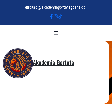
biuro@akademiagortatagdansk.pl
Akademia Gortata