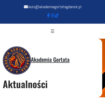
biuro@akademiagortatagdansk.pl
Akademia Gortata
Aktualności