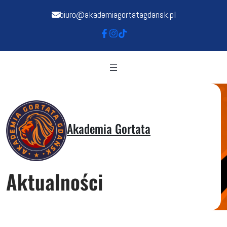
biuro@akademiagortatagdansk.pl
Akademia Gortata
Aktualności