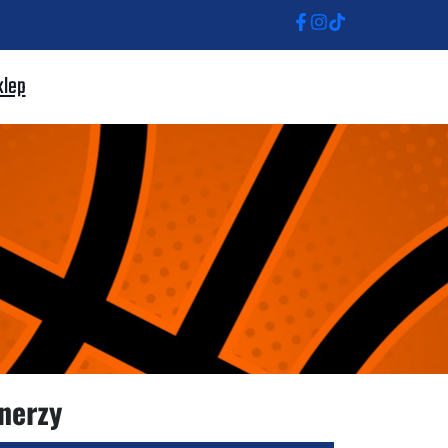
klep
nerzy