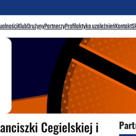
ualności
Klub
Drużyny
Partnerzy
Profilaktyka uzależnień
Kontakt
S
nciszki Cegielskiej i
Part