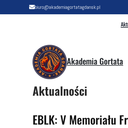
biuro@akademiagortatagdansk.pl
Akt
Akademia Gortata
Aktualności
EBLK: V Memoriału Fra