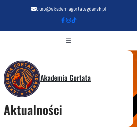
biuro@akademiagortatagdansk.pl
Akademia Gortata
Aktualności