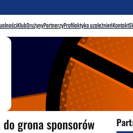
ualności
Klub
Drużyny
Partnerzy
Profilaktyka uzależnień
Kontakt
S
za do grona sponsorów
Part