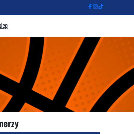
klep
nerzy