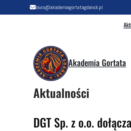
biuro@akademiagortatagdansk.pl
Akt
Akademia Gortata
Aktualności
DGT Sp. z o.o. dołąc