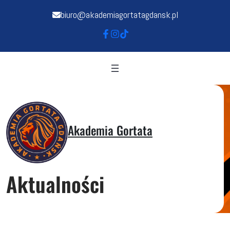
biuro@akademiagortatagdansk.pl
Akademia Gortata
Aktualności