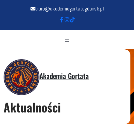
biuro@akademiagortatagdansk.pl
Akademia Gortata
Aktualności